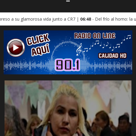
da junto a CR7 |
06:48
- Del frío al horno: la ultramaratonista españo