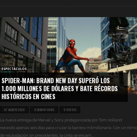
ESPECTÁCULOS
SPIDER-MAN: BRAND NEW DAY SUPERÓ LOS
1.000 MILLONES DE DÓLARES Y BATE RÉCORDS
HISTÓRICOS EN CINES
07 AGOSTO 2026
0 COMENTARIOS
0 VISITAS
La nueva entrega de Marvel y Sony protagonizada por Tom Holland
necesitó apenas seis días para cruzar la barrera milmillonaria. Con un ritmo
de recaudación sin precedentes, la cinta se encam...