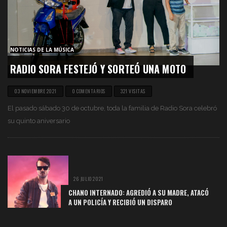
NOTICIAS DE LA MÚSICA
RADIO SORA FESTEJÓ Y SORTEÓ UNA MOTO
03 NOVIEMBRE 2021
0 COMENTARIOS
321 VISITAS
El pasado sábado 30 de octubre, toda la familia de Radio Sora celebró
su quinto aniversario
26 JULIO 2021
CHANO INTERNADO: AGREDIÓ A SU MADRE, ATACÓ
A UN POLICÍA Y RECIBIÓ UN DISPARO