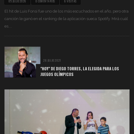
05 JULIO 2026
0 COMENTARIOS
6 VISITAS
El hit de Luis Fonsi fue uno de los más escuchados en el año, pero otra
canción le ganó en el ranking de la aplicación sueca Spotify. Mirá cuál
es....
26 JULIO 2021
"HOY" DE DIEGO TORRES, LA ELEGIDA PARA LOS
JUEGOS OLÍMPICOS