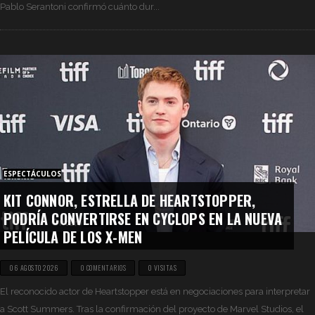
Pablo Serantoni confirmó cuánto dur...
ESPECTÁCULOS
KIT CONNOR, ESTRELLA DE HEARTSTOPPER,
PODRÍA CONVERTIRSE EN CYCLOPS EN LA NUEVA
PELÍCULA DE LOS X-MEN
06 AGOSTO 2026
0 COMENTARIOS
0 VISITAS
El reconocido actor de Heartstopper está en negociaciones para interpretar
a Scott Summers. Tras la confirmación del proyecto de Marvel Studios, el