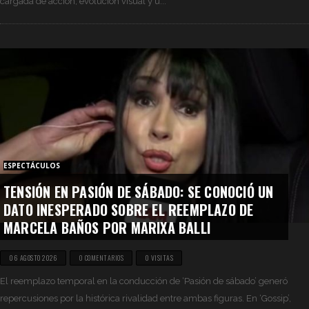
cargada de acción, evolución visual y u...
ESPECTÁCULOS
TENSIÓN EN PASIÓN DE SÁBADO: SE CONOCIÓ UN
DATO INESPERADO SOBRE EL REEMPLAZO DE
MARCELA BAÑOS POR MARIXA BALLI
06 AGOSTO 2026
0 COMENTARIOS
0 VISITAS
El reemplazo temporal en la conducción de ‘Pasión de sábado’ generó
repercusiones por la histórica rivalidad entre ambas figuras. En ‘Gossip’,