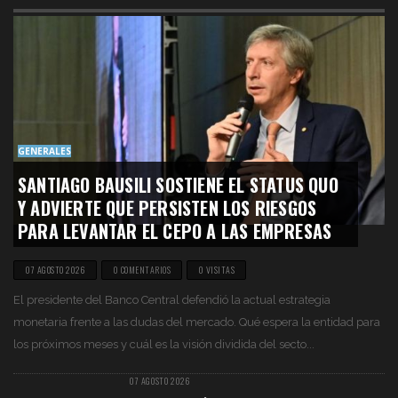
GENERALES
SANTIAGO BAUSILI SOSTIENE EL STATUS QUO
Y ADVIERTE QUE PERSISTEN LOS RIESGOS
PARA LEVANTAR EL CEPO A LAS EMPRESAS
07 AGOSTO 2026
0 COMENTARIOS
0 VISITAS
El presidente del Banco Central defendió la actual estrategia
monetaria frente a las dudas del mercado. Qué espera la entidad para
los próximos meses y cuál es la visión dividida del secto...
07 AGOSTO 2026