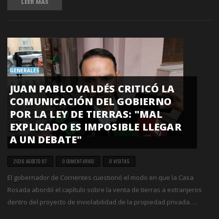
LEER MÁS
GENERALES
JUAN PABLO VALDÉS CRITICÓ LA
COMUNICACIÓN DEL GOBIERNO
POR LA LEY DE TIERRAS: "MAL
EXPLICADO ES IMPOSIBLE LLEGAR
A UN DEBATE"
2026 AGOSTO 07
0 COMENTARIOS
0 VISITAS
El gobernador de Corrientes cuestionó el modo en que la Casa
Rosada abordó el capítulo sobre la venta de tierras a extranjeros
dentro del proyecto de inviolabilidad de la propiedad privada. ...