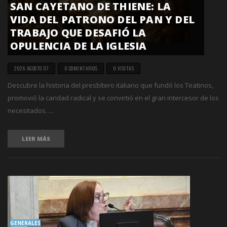
SAN CAYETANO DE THIENE: LA
VIDA DEL PATRONO DEL PAN Y DEL
TRABAJO QUE DESAFIÓ LA
OPULENCIA DE LA IGLESIA
2026 AGOSTO 07
0 COMENTARIOS
0 VISITAS
Descubre la historia del presbítero italiano que fundó los Teatinos,
promovió la caridad radical y se convirtió en el gran intercesor de los
necesitados. ...
LEER MÁS
GENERALES