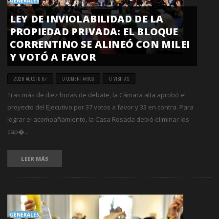
GENERALES
LEY DE INVIOLABILIDAD DE LA
PROPIEDAD PRIVADA: EL BLOQUE
CORRENTINO SE ALINEÓ CON MILEI
Y VOTÓ A FAVOR
2026 AGOSTO 07
0 COMENTARIOS
0 VISITAS
Tras más de diez horas de debate, la Cámara alta aprobó el
proyecto del Ejecutivo por 37 votos a favor y 33 en contra. Para
lograr el acompañamiento, la Casa Rosada debió eliminar los
cap�...
LEER MÁS
GENERALES