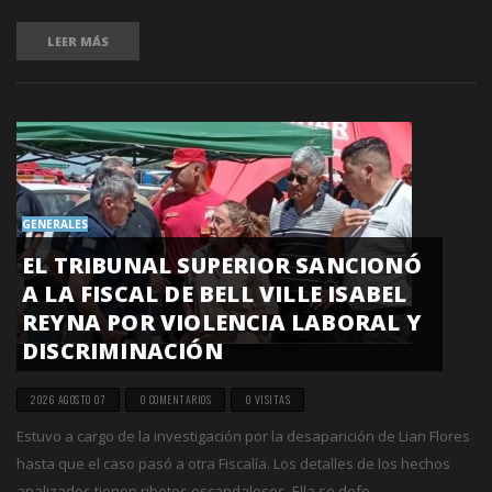
LEER MÁS
GENERALES
EL TRIBUNAL SUPERIOR SANCIONÓ
A LA FISCAL DE BELL VILLE ISABEL
REYNA POR VIOLENCIA LABORAL Y
DISCRIMINACIÓN
2026 AGOSTO 07
0 COMENTARIOS
0 VISITAS
Estuvo a cargo de la investigación por la desaparición de Lian Flores
hasta que el caso pasó a otra Fiscalía. Los detalles de los hechos
analizados tienen ribetes escandalosos. Ella se defe...