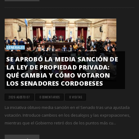
GENERALES
SE APROBÓ LA MEDIA SANCIÓN DE
LA LEY DE PROPIEDAD PRIVADA:
QUÉ CAMBIA Y CÓMO VOTARON
LOS SENADORES CORDOBESES
2026 AGOSTO 07
0 COMENTARIOS
0 VISITAS
La iniciativa obtuvo media sanción en el Senado tras una ajustada
votación. Introduce cambios en los desalojos y las expropiaciones,
mientras que el Gobierno retiró dos de los puntos más cu...