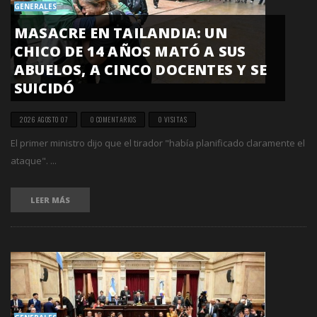
GENERALES
MASACRE EN TAILANDIA: UN
CHICO DE 14 AÑOS MATÓ A SUS
ABUELOS, A CINCO DOCENTES Y SE
SUICIDÓ
2026 AGOSTO 07
0 COMENTARIOS
0 VISITAS
El primer ministro dijo que el tirador "había planificado claramente el
ataque". ...
LEER MÁS