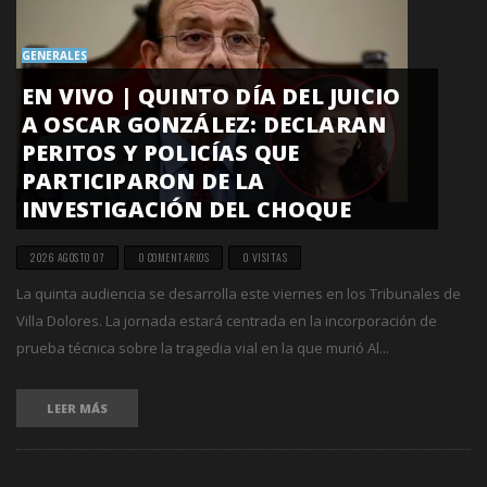
GENERALES
EN VIVO | QUINTO DÍA DEL JUICIO
A OSCAR GONZÁLEZ: DECLARAN
PERITOS Y POLICÍAS QUE
PARTICIPARON DE LA
INVESTIGACIÓN DEL CHOQUE
2026 AGOSTO 07
0 COMENTARIOS
0 VISITAS
La quinta audiencia se desarrolla este viernes en los Tribunales de
Villa Dolores. La jornada estará centrada en la incorporación de
prueba técnica sobre la tragedia vial en la que murió Al...
LEER MÁS