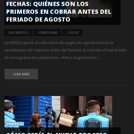
FECHAS: QUIÉNES SON LOS
PRIMEROS EN COBRAR ANTES DEL
FERIADO DE AGOSTO
2026 AGOSTO 07
0 COMENTARIOS
1 VISITAS
La ANSES ajustó el calendario de pagos de agosto e inició la
acreditación de haberes antes del feriado. El informe oficial detalla
el cronograma de jubilaciones, AUH y asignaciones. ...
LEER MÁS
GENERALES