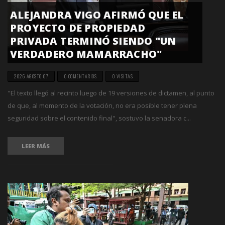
ALEJANDRA VIGO AFIRMÓ QUE EL
PROYECTO DE PROPIEDAD
PRIVADA TERMINÓ SIENDO "UN
VERDADERO MAMARRACHO"
2026 AGOSTO 07
0 COMENTARIOS
0 VISITAS
"El texto llegó al recinto luego de 19 versiones de dictamen, al punto
de que, al momento de la votación, no era posible tener plena
seguridad sobre el contenido final", sostuvo la senadora c...
LEER MÁS