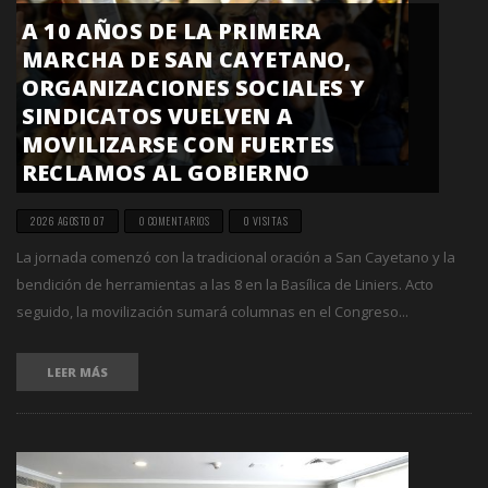
A 10 AÑOS DE LA PRIMERA
MARCHA DE SAN CAYETANO,
ORGANIZACIONES SOCIALES Y
SINDICATOS VUELVEN A
MOVILIZARSE CON FUERTES
RECLAMOS AL GOBIERNO
2026 AGOSTO 07
0 COMENTARIOS
0 VISITAS
La jornada comenzó con la tradicional oración a San Cayetano y la
bendición de herramientas a las 8 en la Basílica de Liniers. Acto
seguido, la movilización sumará columnas en el Congreso...
LEER MÁS