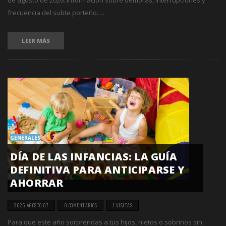
frecuencia del subte porteño. ...
LEER MÁS
GENERALES
DÍA DE LAS INFANCIAS: LA GUÍA
DEFINITIVA PARA ANTICIPARSE Y
AHORRAR
2026 AGOSTO 07
0 COMENTARIOS
1 VISITAS
Para que este año sorprendas a tus hijos, nietos o sobrinos sin