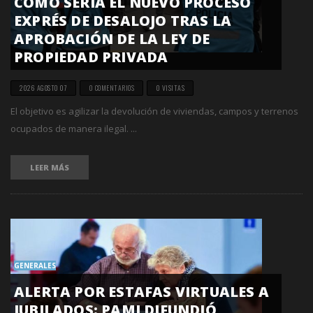
CÓMO SERÍA EL NUEVO PROCESO
EXPRÉS DE DESALOJO TRAS LA
APROBACIÓN DE LA LEY DE
PROPIEDAD PRIVADA
2026 AGOSTO 07
0 COMENTARIOS
0 VISITAS
El objetivo es agilizar la devolución de viviendas, campos y terrenos
ocupados de manera ilegal. ...
LEER MÁS
GENERALES
ALERTA POR ESTAFAS VIRTUALES A
JUBILADOS: PAMI DIFUNDIÓ