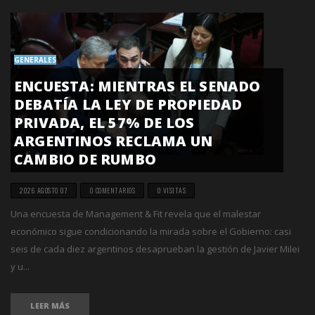
GENERALES
ENCUESTA: MIENTRAS EL SENADO
DEBATÍA LA LEY DE PROPIEDAD
PRIVADA, EL 57% DE LOS
ARGENTINOS RECLAMA UN
CAMBIO DE RUMBO
2026 AGOSTO 07
0 COMENTARIOS
0 VISITAS
Una encuesta de Management & Fit revela que el malestar
económico sigue condicionando la mirada sobre el Gobierno: casi
seis de cada diez argentinos desaprueban la gestión de Javier Milei
y u...
LEER MÁS