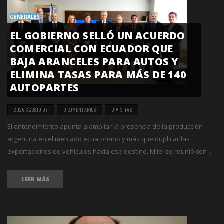
GENERALES
EL GOBIERNO SELLÓ UN ACUERDO
COMERCIAL CON ECUADOR QUE
BAJA ARANCELES PARA AUTOS Y
ELIMINA TASAS PARA MÁS DE 140
AUTOPARTES
2026 AGOSTO 07
0 COMENTARIOS
0 VISITAS
El entendimiento apunta a ampliar la presencia de la producción
argentina en el mercado ecuatoriano y más que duplicar las
exportaciones de vehículos hacia ese destino. Milei se reunió con ...
LEER MÁS