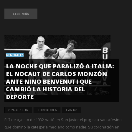
LEER MÁS
GENERALES
LA NOCHE QUE PARALIZÓ A ITALIA:
EL NOCAUT DE CARLOS MONZÓN
ANTE NINO BENVENUTI QUE
CAMBIÓ LA HISTORIA DEL
DEPORTE
2026 AGOSTO 07
0 COMENTARIOS
1 VISITAS
El 7 de agosto de 1932 nació en San Javier el pugilista santafesino
que dominó la categoría mediano como nadie. Su coronación en