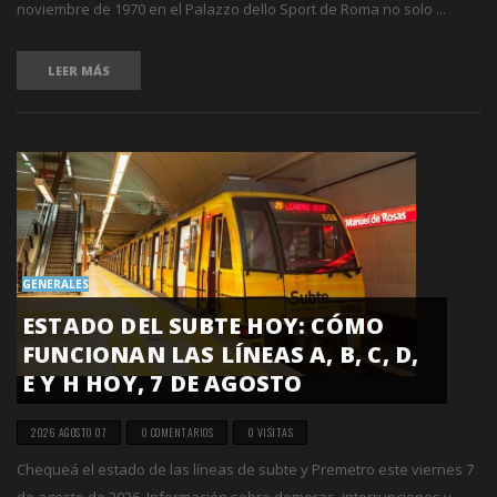
noviembre de 1970 en el Palazzo dello Sport de Roma no solo ...
LEER MÁS
GENERALES
ESTADO DEL SUBTE HOY: CÓMO
FUNCIONAN LAS LÍNEAS A, B, C, D,
E Y H HOY, 7 DE AGOSTO
2026 AGOSTO 07
0 COMENTARIOS
0 VISITAS
Chequeá el estado de las líneas de subte y Premetro este viernes 7
de agosto de 2026. Información sobre demoras, interrupciones y