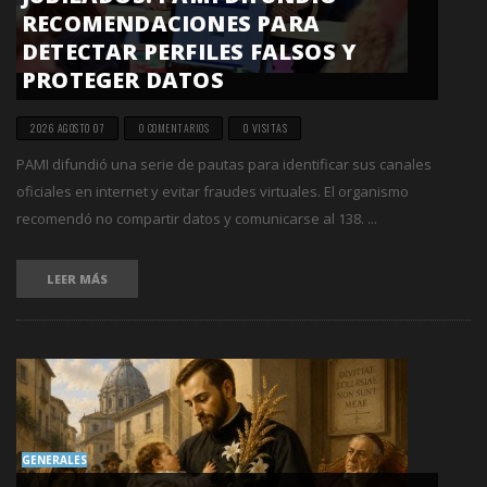
RECOMENDACIONES PARA
DETECTAR PERFILES FALSOS Y
PROTEGER DATOS
2026 AGOSTO 07
0 COMENTARIOS
0 VISITAS
PAMI difundió una serie de pautas para identificar sus canales
oficiales en internet y evitar fraudes virtuales. El organismo
recomendó no compartir datos y comunicarse al 138. ...
LEER MÁS
GENERALES