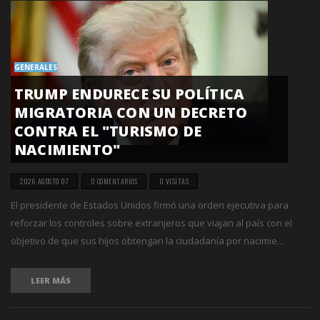
GENERALES
TRUMP ENDURECE SU POLÍTICA
MIGRATORIA CON UN DECRETO
CONTRA EL "TURISMO DE
NACIMIENTO"
2026 AGOSTO 07
0 COMENTARIOS
0 VISITAS
El presidente de Estados Unidos firmó una orden ejecutiva para
reforzar los controles sobre extranjeros que viajan al país con el
objetivo de que sus hijos obtengan la ciudadanía por nacimie...
LEER MÁS