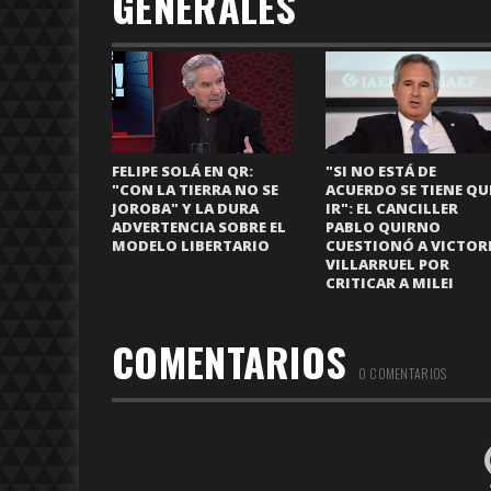
GENERALES
FELIPE SOLÁ EN QR:
"SI NO ESTÁ DE
"CON LA TIERRA NO SE
ACUERDO SE TIENE QU
JOROBA" Y LA DURA
IR": EL CANCILLER
ADVERTENCIA SOBRE EL
PABLO QUIRNO
MODELO LIBERTARIO
CUESTIONÓ A VICTOR
VILLARRUEL POR
CRITICAR A MILEI
COMENTARIOS
0 COMENTARIOS